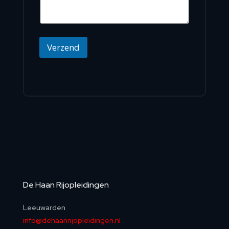
l
c
r
e
a
h
e
r
d
t
s
*
r
*
e
Verzend
s
De Haan Rijopleidingen
Leeuwarden
info@dehaanrijopleidingen.nl