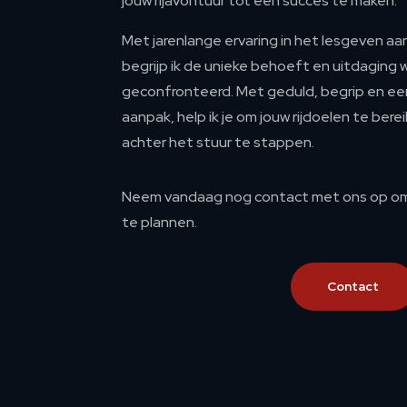
jouw rijavontuur tot een succes te maken.
Met jarenlange ervaring in het lesgeven aa
begrijp ik de unieke behoeft en uitdaging
geconfronteerd. Met geduld, begrip en e
aanpak, help ik je om jouw rijdoelen te ber
achter het stuur te stappen.
Neem vandaag nog contact met ons op om 
te plannen.
Contact