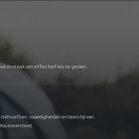
ook in staat om effectief les te geven.
e behoeften, vaardigheden en leerstijl van
rbij essentieel.