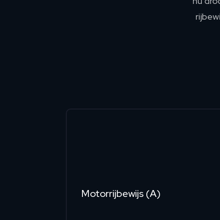
nu dro
rijbew
Motorrijbewijs (A)