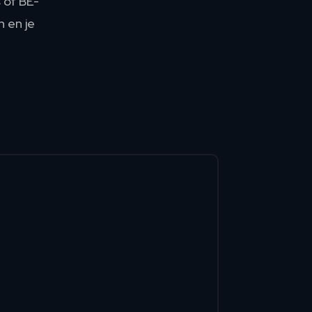
 of BE-
n en je